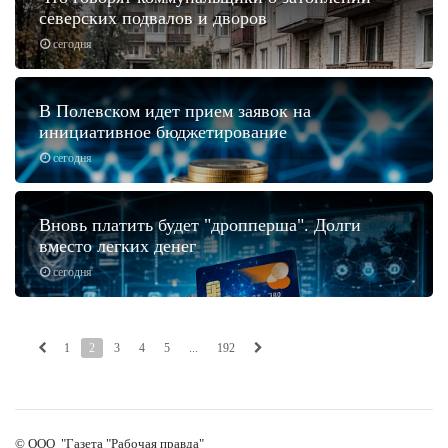
северских подвалов и дворов
сегодня
В Полевском идет прием заявок на
инициативное бюджетирование
сегодня
Вновь платить будет "дропперша". Долги
вместо легких денег
сегодня
1
2
3
4
5
...
192
© ООО "Газета "Рабочая правда"