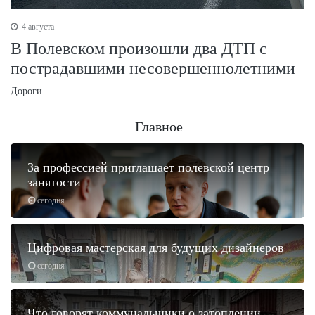
4 августа
В Полевском произошли два ДТП с
пострадавшими несовершеннолетними
Дороги
Главное
За профессией приглашает полевской центр
занятости
сегодня
Цифровая мастерская для будущих дизайнеров
сегодня
Что говорят коммунальщики о затоплении