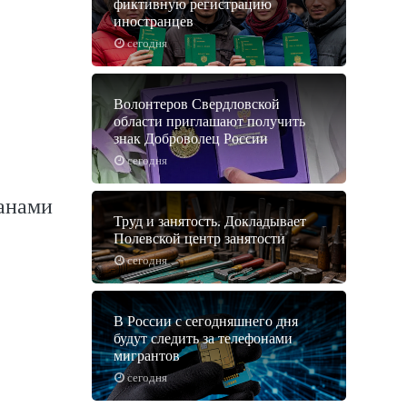
фиктивную регистрацию
иностранцев
сегодня
Волонтеров Свердловской
области приглашают получить
знак Доброволец России
сегодня
анами
Труд и занятость. Докладывает
Полевской центр занятости
сегодня
В России с сегодняшнего дня
будут следить за телефонами
мигрантов
сегодня