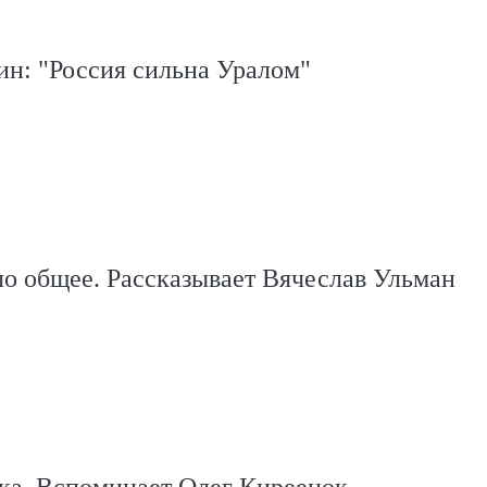
н: "Россия сильна Уралом"
ло общее. Рассказывает Вячеслав Ульман
ка. Вспоминает Олег Киреенок