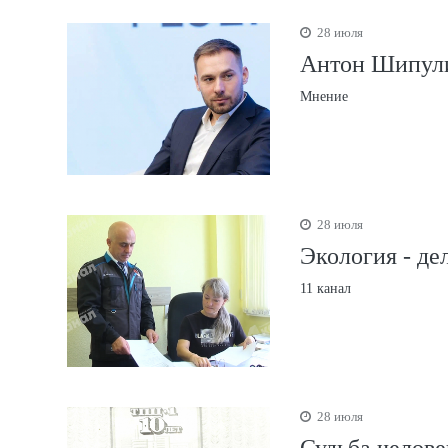
28 июля
Антон Шипули
Мнение
28 июля
Экология - де
11 канал
28 июля
Судьба челове