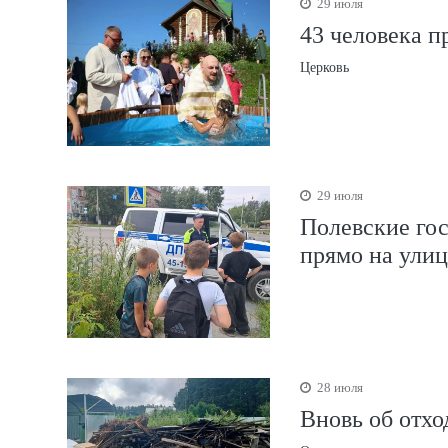
29 июля
43 человека п
Церковь
29 июля
Полевские го
прямо на улиц
28 июля
Вновь об отх