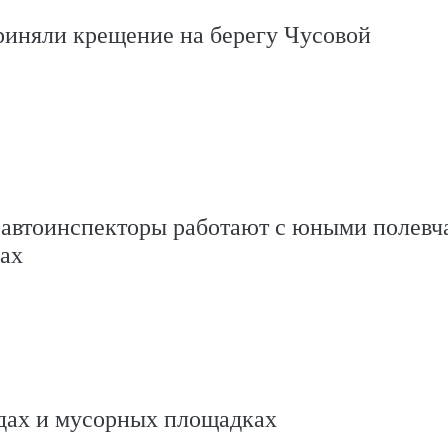
риняли крещение на берегу Чусовой
савтоинспекторы работают с юными полевч
ах
одах и мусорных площадках