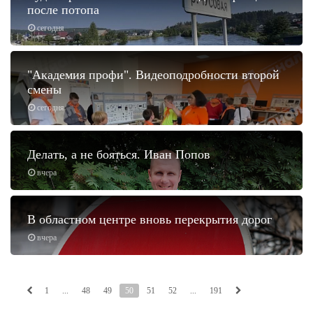
после потопа
сегодня
"Академия профи". Видеоподробности второй
смены
сегодня
Делать, а не бояться. Иван Попов
вчера
В областном центре вновь перекрытия дорог
вчера
1
...
48
49
50
51
52
...
191