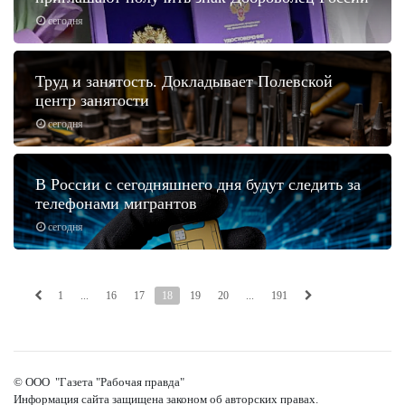
сегодня
Труд и занятость. Докладывает Полевской
центр занятости
сегодня
В России с сегодняшнего дня будут следить за
телефонами мигрантов
сегодня
1
...
16
17
18
19
20
...
191
© ООО "Газета "Рабочая правда"
Информация сайта защищена законом об авторских правах.