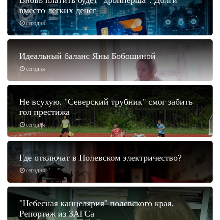
Вновь платить будет "дропперша". Долги
вместо легких денег
сегодня
Идеальный баланс Яны Бобошиной
сегодня
Не всухую. "Северский трубник" смог забить
гол престижа
сегодня
Где отключат в Полевском электричество?
сегодня
"Небесная канцелярия" полевского края.
Репортаж из ЗАГСа