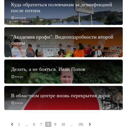
Куда обратиться полевчанам за дезинфекцией
после потопа
сегодня
"Академия профи". Видеоподробности второй
смены
сегодня
Делать, а не бояться. Иван Попов
вчера
В областном центре вновь перекрытия дорог
вчера
1
...
6
7
8
9
10
...
191