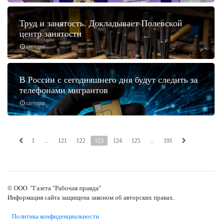
Труд и занятость. Докладывает Полевской
центр занятости
сегодня
В России с сегодняшнего дня будут следить за
телефонами мигрантов
сегодня
1
...
121
122
123
124
125
...
191
© ООО "Газета "Рабочая правда"
Информация сайта защищена законом об авторских правах.
Политика конфиденциальности