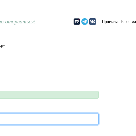
о оторваться!
Проекты
Реклам
РТ