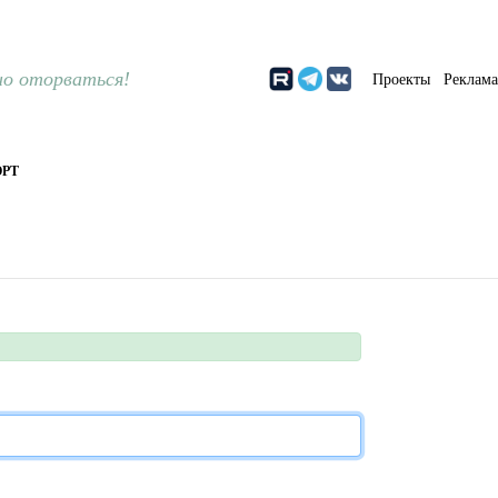
о оторваться!
Проекты
Реклам
РТ