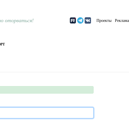
о оторваться!
Проекты
Реклам
РТ