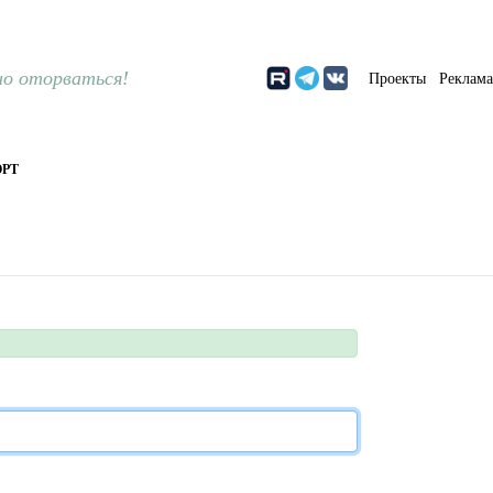
о оторваться!
Проекты
Реклам
РТ